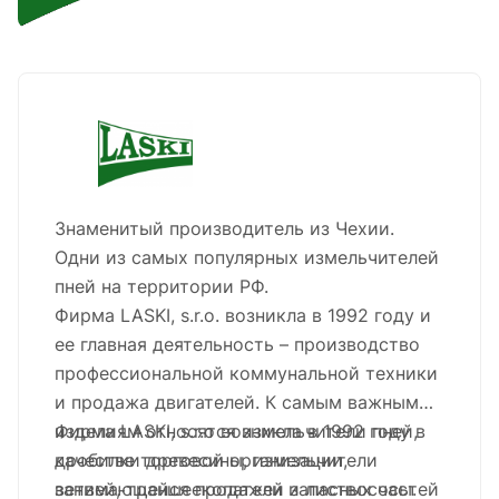
Знаменитый производитель из Чехии.
Одни из самых популярных измельчителей
пней на территории РФ.
Фирма LASKI, s.r.o. возникла в 1992 году и
ее главная деятельность – производство
профессиональной коммунальной техники
и продажа двигателей. К самым важным
изделиям относятся измельчители пней,
Фирма LASKI, s.r.o возникла в 1992 году в
дробилки древесины, измельчители
качестве торговой организации,
ветвей, траншеекопатели и листвососы.
занимающейся продажей запасных частей