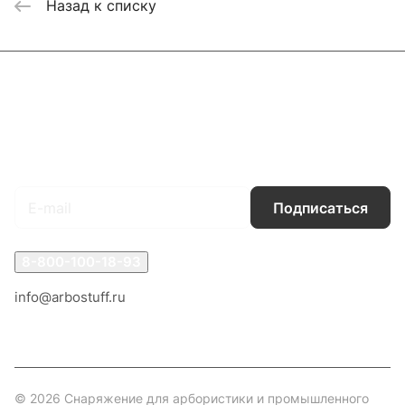
Назад к списку
Каталог
Акции
Бренды
Услуги
Блог
Условия оплаты
Условия доставки
Контакты
Магазины
Гарантия на товар
Документы
Оферта
Подписаться
на новости и акции
Подписаться
8-800-100-18-93
info@arbostuff.ru
г. Липецк, ул. Стаханова 8а.
© 2026 Снаряжение для арбористики и промышленного