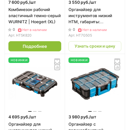
7 600 руб./
шт
3 550 руб./
шт
Комбинезон рабочий
Органайзер для
эластичный темно-серый
инструментов низкий
WURNITZ | Hoegert (XL)
HTM, габариты:
228х368х77 мм HT7G505
0
0
Нет в наличии
Нет в наличии
| HOEGERT
Арт.
HT5K820
Арт.
HT7G505
Подробнее
Узнать сроки и цену
НОВИНКИ
НОВИНКИ
4 695 руб./
шт
3 980 руб./
шт
Органайзер для
Органайзер с