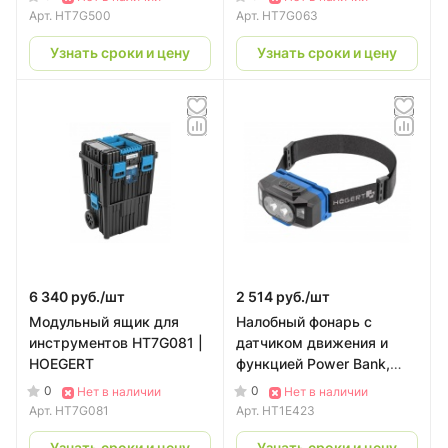
HOEGERT
Арт.
HT7G500
Арт.
HT7G063
Узнать сроки и цену
Узнать сроки и цену
6 340 руб./
шт
2 514 руб./
шт
Модульный ящик для
Налобный фонарь с
инструментов HT7G081 |
датчиком движения и
HOEGERT
функцией Power Bank,
USB HT1E423 | HOEGERT
0
0
Нет в наличии
Нет в наличии
Арт.
HT7G081
Арт.
HT1E423
Узнать сроки и цену
Узнать сроки и цену