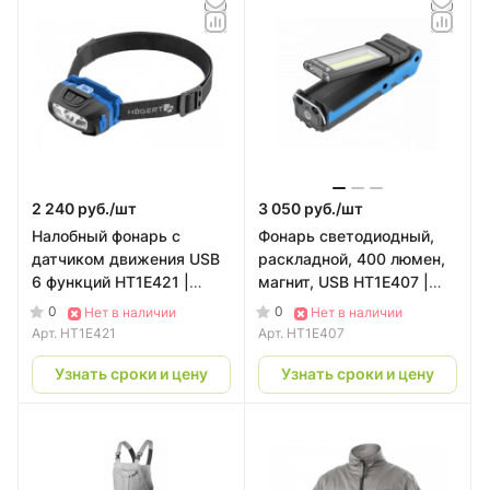
2 240 руб./
шт
3 050 руб./
шт
Налобный фонарь с
Фонарь светодиодный,
датчиком движения USB
раскладной, 400 люмен,
6 функций HT1E421 |
магнит, USB HT1E407 |
HOEGERT
HOEGERT
0
0
Нет в наличии
Нет в наличии
Арт.
HT1E421
Арт.
HT1E407
Узнать сроки и цену
Узнать сроки и цену