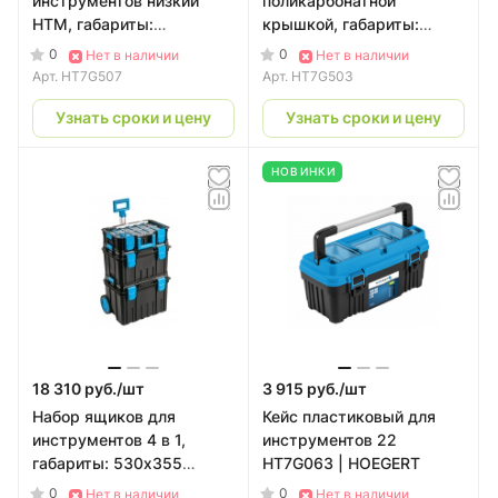
инструментов низкий
поликарбонатной
HTM, габариты:
крышкой, габариты:
543х368х77 мм HT7G507
517х331х134 мм
0
0
Нет в наличии
Нет в наличии
| HOEGERT
HT7G503 | HOEGERT
Арт.
HT7G507
Арт.
HT7G503
Узнать сроки и цену
Узнать сроки и цену
НОВИНКИ
18 310 руб./
шт
3 915 руб./
шт
Набор ящиков для
Кейс пластиковый для
инструментов 4 в 1,
инструментов 22
габариты: 530х355
HT7G063 | HOEGERT
х825мм HT7G500 |
0
0
Нет в наличии
Нет в наличии