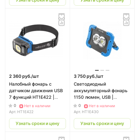
2 360 руб./
шт
3 750 руб./
шт
Налобный фонарь с
Светодиодный
датчиком движения USB
аккумуляторный фонарь
7 функций HT1E422 |
1150 люмен, USB |
HOEGERT
HOEGERT
0
0
Нет в наличии
Нет в наличии
Арт.
HT1E422
Арт.
HT1E430
Узнать сроки и цену
Узнать сроки и цену