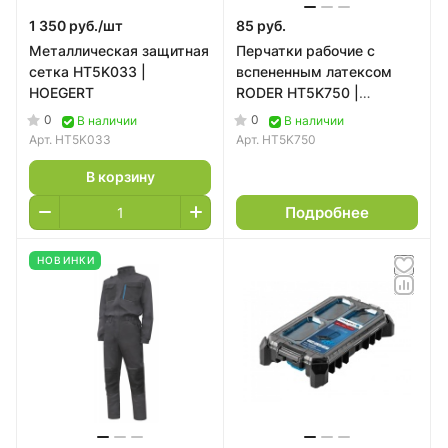
предсказуемость, долговечность и
1 350 руб./
шт
85 руб.
удобство инструмента в ежедневной
Металлическая защитная
Перчатки рабочие с
работе.
сетка HT5K033 |
вспененным латексом
HOEGERT
RODER HT5K750 |
HOEGERT (10)
0
0
В наличии
В наличии
Арт.
HT5K033
Арт.
HT5K750
В корзину
Подробнее
НОВИНКИ