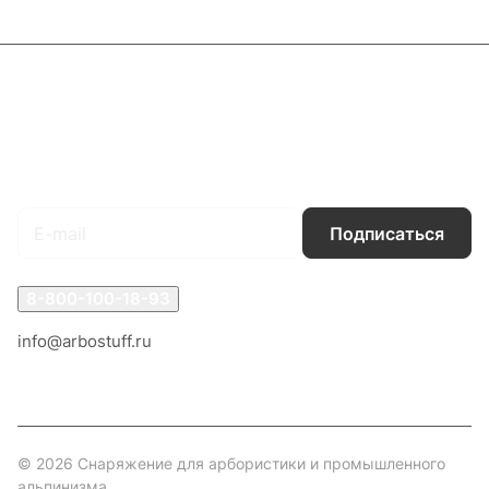
Каталог
Акции
Бренды
Услуги
Блог
Условия оплаты
Условия доставки
Контакты
Магазины
Гарантия на товар
Документы
Оферта
Подписаться
на новости и акции
Подписаться
8-800-100-18-93
info@arbostuff.ru
г. Липецк, ул. Стаханова 8а.
© 2026 Снаряжение для арбористики и промышленного
альпинизма