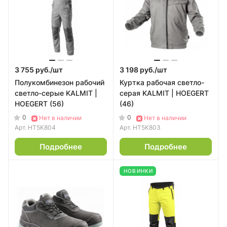
3 755 руб./
шт
3 198 руб./
шт
Полукомбинезон рабочий
Куртка рабочая светло-
светло-серые KALMIT |
серая KALMIT | HOEGERT
HOEGERT (56)
(46)
0
0
Нет в наличии
Нет в наличии
Арт.
HT5K804
Арт.
HT5K803
Подробнее
Подробнее
НОВИНКИ