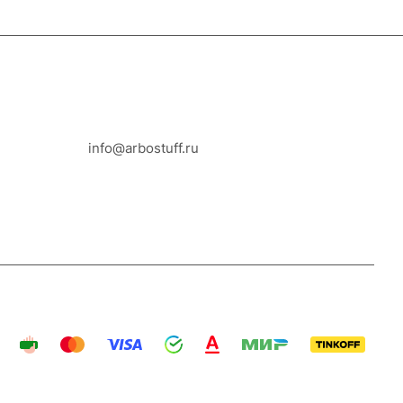
8-800-100-18-93
info@arbostuff.ru
г. Липецк, ул. Стаханова 8а.