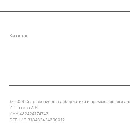
Каталог
Акции
Бренды
Услуги
Блог
Условия оплаты
Ус
Гарантия на товар
Документы
Оферта
© 2026 Снаряжение для арбористики и промышленного ал
ИП Глотов А.Н.
ИНН 482424174743
ОГРНИП 313482424600012