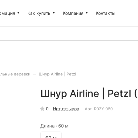
рмация
Как купить
Компания
Контакты
–
ельные веревки
Шнур Airline | Petzl
Шнур Airline | Petzl 
0
Нет отзывов
Арт.
R02Y 060
Длина :
60 м