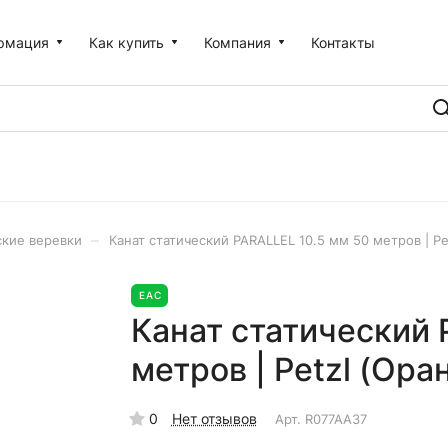
рмация
Как купить
Компания
Контакты
–
кие веревки
Канат статический PARALLEL 10.5 мм 50 метров | Pe
EAC
Канат статический 
метров | Petzl (Ор
0
Нет отзывов
Арт.
R077AA37