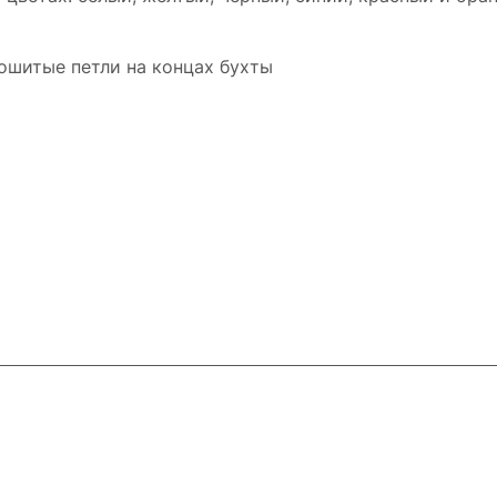
ошитые петли на концах бухты
ловия доставки
Контакты
Магазины