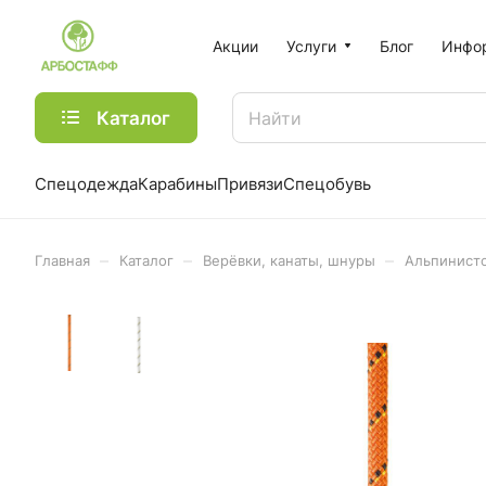
Акции
Услуги
Блог
Инфо
Каталог
Спецодежда
Карабины
Привязи
Спецобувь
–
–
–
Главная
Каталог
Верёвки, канаты, шнуры
Альпинистс