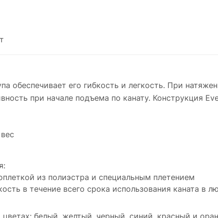
т
па обеспечивает его гибкость и легкость. При натяжен
вность при начале подъема по канату. Конструкция Eve
 вес
я:
, оплеткой из полиэстра и специальным плетением
ость в течение всего срока использования каната в лю
6 цветах: белый, желтый, черный, синий, красный и ор