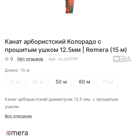
Канат арбористский Колорадо с
прошитым ушком 12.5мм | Remera (15 м)
0
Нет отзывов
Арт.
re_col121П
Длина :
15 м
15 м
40 м
50 м
60 м
70 м
Канат арбористский диаметром 12.5 мм. с прошитым
ушком.
Все описание