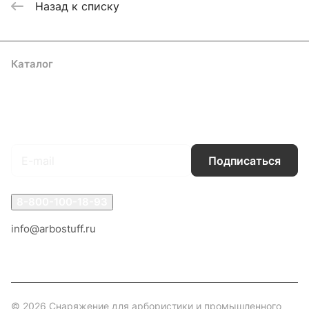
Назад к списку
Каталог
Акции
Бренды
Услуги
Блог
Условия оплаты
Условия доставки
Контакты
Магазины
Гарантия на товар
Документы
Оферта
Подписаться
на новости и акции
Подписаться
8-800-100-18-93
info@arbostuff.ru
г. Липецк, ул. Стаханова 8а.
© 2026 Снаряжение для арбористики и промышленного