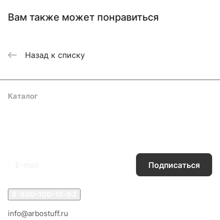
Вам также может понравиться
Назад к списку
Каталог
Акции
Бренды
Услуги
Блог
Условия оплаты
Условия доставки
Контакты
Магазины
Гарантия на товар
Документы
Оферта
Подписаться
на новости и акции
Подписаться
8-800-100-18-93
info@arbostuff.ru