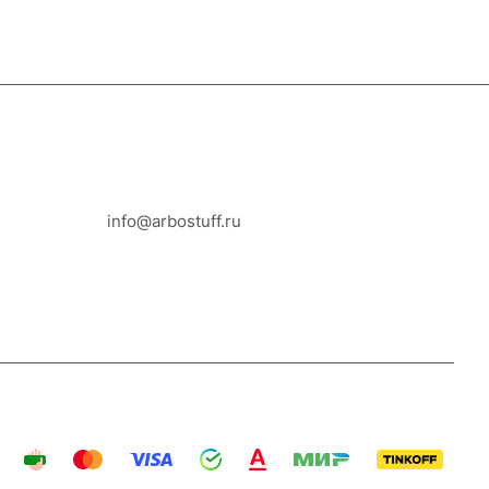
8-800-100-18-93
info@arbostuff.ru
г. Липецк, ул. Стаханова 8а.