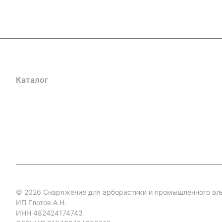
Каталог
Акции
Бренды
Услуги
Блог
Условия оплаты
Ус
Гарантия на товар
Документы
Оферта
© 2026 Снаряжение для арбористики и промышленного ал
ИП Глотов А.Н.
ИНН 482424174743