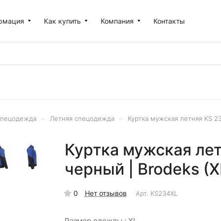
рмация
Как купить
Компания
Контакты
–
–
пецодежда
Летняя спецодежда
Куртка мужская летняя KS 2
Куртка мужская лет
черный | Brodeks (X
0
Нет отзывов
Арт.
KS234XL
Размер одежды :
XL