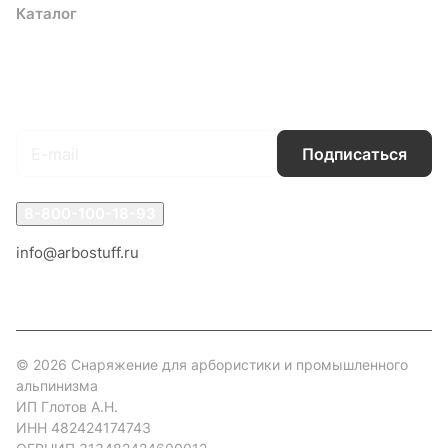
Каталог
Акции
Бренды
Услуги
Блог
Условия оплаты
Условия доставки
Контакты
Магазины
Гарантия на товар
Документы
Оферта
Подписаться
на новости и акции
Подписаться
8-800-100-18-93
info@arbostuff.ru
г. Липецк, ул. Стаханова 8а.
© 2026 Снаряжение для арбористики и промышленного
альпинизма
ИП Глотов А.Н.
ИНН 482424174743