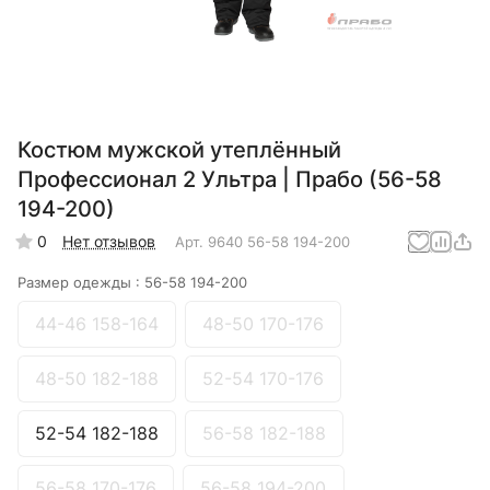
Костюм мужской утеплённый
Профессионал 2 Ультра | Прабо (56-58
194-200)
0
Нет отзывов
Арт.
9640 56-58 194-200
Размер одежды :
56-58 194-200
44-46 158-164
48-50 170-176
48-50 182-188
52-54 170-176
52-54 182-188
56-58 182-188
56-58 170-176
56-58 194-200