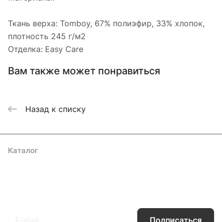
Ткань верха: Tomboy, 67% полиэфир, 33% хлопок,
плотность 245 г/м2
Отделка: Easy Care
Вам также может понравиться
Назад к списку
Каталог
Акции
Бренды
Услуги
Блог
Условия оплаты
Условия доставки
Контакты
Магазины
Гарантия на товар
Документы
Оферта
Подписаться
на новости и акции
Подписаться