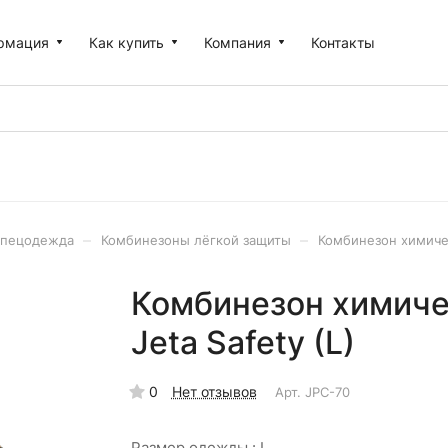
рмация
Как купить
Компания
Контакты
–
–
пецодежда
Комбинезоны лёгкой защиты
Комбинезон химичес
Комбинезон химиче
Jeta Safety (L)
0
Нет отзывов
Арт.
JPC-70
Размер одежды :
L