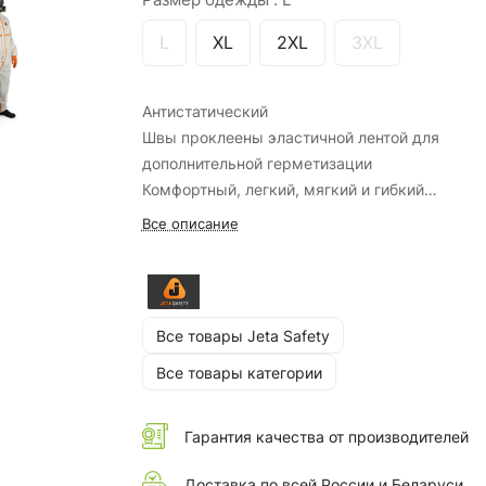
L
XL
2XL
3XL
Антистатический
Швы проклеены эластичной лентой для
дополнительной герметизации
Комфортный, легкий, мягкий и гибкий
Герметичная упаковка для повышенной чист
Все описание
Трехпанельный капюшон
Молния с двумя бегунками
Молния надежно закрыта клапаном с
двухсторонней клейкой лентой
Все товары Jeta Safety
Низкая ворсистость
Не содержит силикон
Все товары категории
Усиленная ластовица
Гарантия качества от производителей
Доставка по всей России и Беларуси