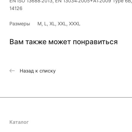
EN ISO 13688:2013, EN 13034:2005+A1:2009 Type 6B,
14126
Размеры M, L, XL, XXL, XXXL
Вам также может понравиться
Назад к списку
Каталог
Акции
Бренды
Услуги
Блог
Условия оплаты
Ус
Гарантия на товар
Документы
Оферта