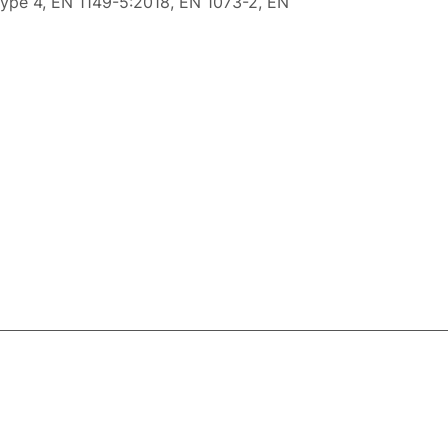
pe 4, EN 1149-5:2018, EN 1073-2, EN
8-800-100-18-93