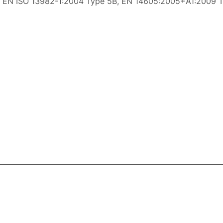
 EN ISO 13982-1:2004 Type 5B, EN 14605:2005+A1:2009 Ty
ловия доставки
Контакты
Магазины