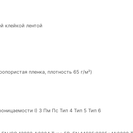
клейкой лентой
опористая пленка, плотность 65 г/м²)
роницаемости I) З Пм Пс Тип 4 Тип 5 Тип 6