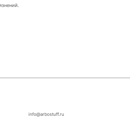
язнений.
8-800-100-18-93
info@arbostuff.ru
г. Липецк, ул. Стаханова 8а.