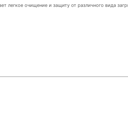
ет легкое очищение и защиту от различного вида загр
ловия доставки
Контакты
Магазины