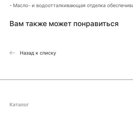
- Масло- и водоотталкивающая отделка обеспечива
Вам также может понравиться
Назад к списку
Каталог
Акции
Бренды
Услуги
Блог
Условия оплаты
Ус
Гарантия на товар
Документы
Оферта