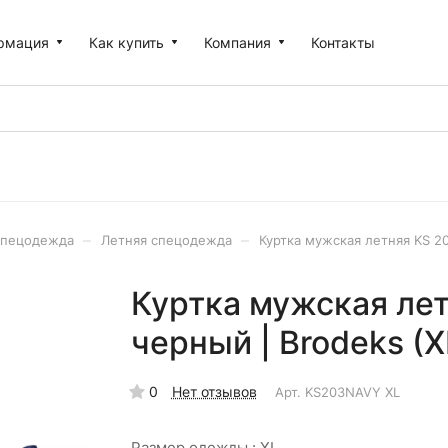
рмация
Как купить
Компания
Контакты
–
–
пецодежда
Летняя спецодежда
Куртка мужская летняя KS 20
Куртка мужская лет
черный | Brodeks (X
0
Нет отзывов
Арт.
KS203NAVY XL
Размер одежды :
XL