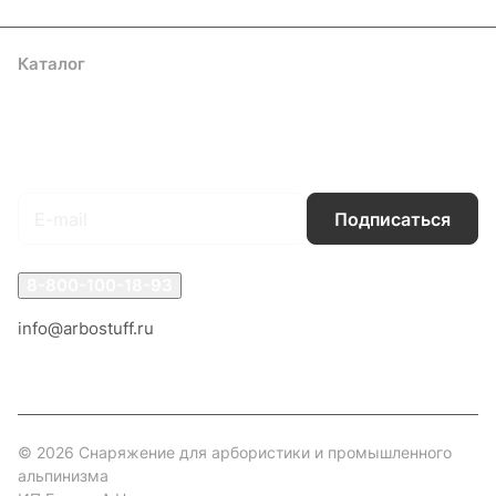
Каталог
Акции
Бренды
Услуги
Блог
Условия оплаты
Условия доставки
Контакты
Магазины
Гарантия на товар
Документы
Оферта
Подписаться
на новости и акции
Подписаться
8-800-100-18-93
info@arbostuff.ru
г. Липецк, ул. Стаханова 8а.
© 2026 Снаряжение для арбористики и промышленного
альпинизма