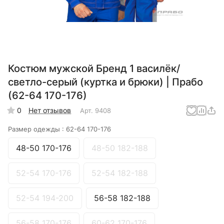
Костюм мужской Бренд 1 василёк/
светло-серый (куртка и брюки) | Прабо
(62-64 170-176)
0
Нет отзывов
Арт.
9408
Размер одежды :
62-64 170-176
48-50 170-176
48-50 182-188
52-54 170-176
52-54 182-188
52-54 194-200
56-58 182-188
56-58 170-176
60-62 170-176