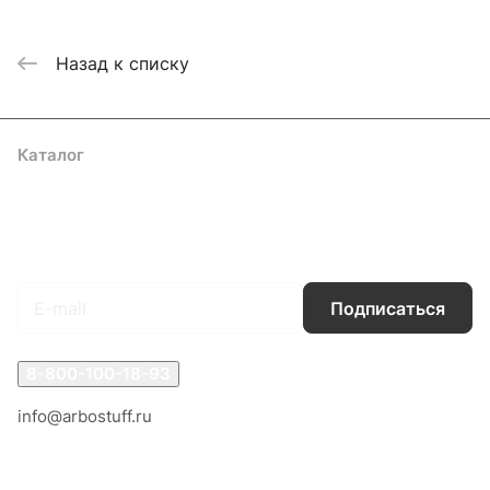
Назад к списку
Каталог
Акции
Бренды
Услуги
Блог
Условия оплаты
Условия доставки
Контакты
Магазины
Гарантия на товар
Документы
Оферта
Подписаться
на новости и акции
Подписаться
8-800-100-18-93
info@arbostuff.ru
г. Липецк, ул. Стаханова 8а.