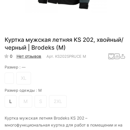
Куртка мужская летняя KS 202, хвойный/
черный | Brodeks (M)
0
Нет отзывов
Арт.
KS202SPRUCE M
Размер :
—
XL
Размер одежды :
M
L
M
S
2XL
Куртка мужская летняя Brodeks KS 202 –
многофункциональная куртка для работ в помещении и на