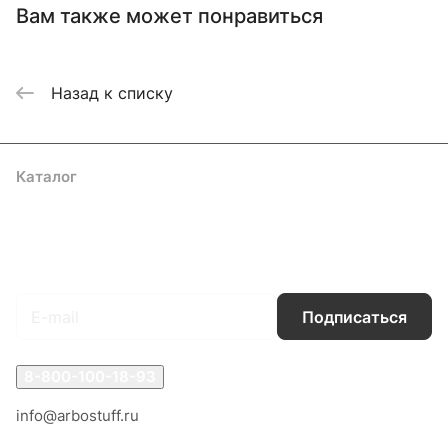
Вам также может понравиться
Назад к списку
Каталог
Акции
Бренды
Услуги
Блог
Условия оплаты
Условия доставки
Контакты
Магазины
Гарантия на товар
Документы
Оферта
Подписаться
на новости и акции
Подписаться
8-800-100-18-93
info@arbostuff.ru