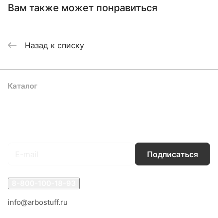
Вам также может понравиться
Назад к списку
Каталог
Акции
Бренды
Услуги
Блог
Условия оплаты
Условия доставки
Контакты
Магазины
Гарантия на товар
Документы
Оферта
Подписаться
на новости и акции
Подписаться
8-800-100-18-93
info@arbostuff.ru