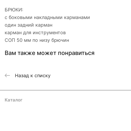
БРЮКИ:
с боковыми накладными карманами
один задний карман
карман для инструментов
СОП 50 мм по низу брючин
Вам также может понравиться
Назад к списку
Каталог
Акции
Бренды
Услуги
Блог
Условия оплаты
Условия доставки
Контакты
Магазины
Гарантия на товар
Документы
Оферта
Подписаться
на новости и акции