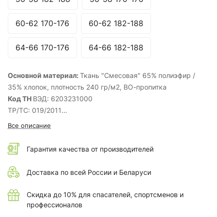
60-62 170-176
60-62 182-188
64-66 170-176
64-66 182-188
Основной материал:
Ткань "Смесовая" 65% полиэфир /
35% хлопок, плотность 240 гр/м2, ВО-пропитка
Код ТН
ВЭД: 6203231000
ТР/ТС: 019/2011
ГОСТ:
12.4.280-2014
Все описание
Комплектность:
Куртка, брюки
Вид центральной застежки (куртка):
Закрытая (молния/
Гарантия качества от производителей
планка на кнопках)
Наличие СОП:
Да
Доставка по всей России и Беларуси
Вес
(кг. за 1 шт.): 1.22
Сезонность:
Лето
Скидка до 10% для спасателей, спортсменов и
профессионалов