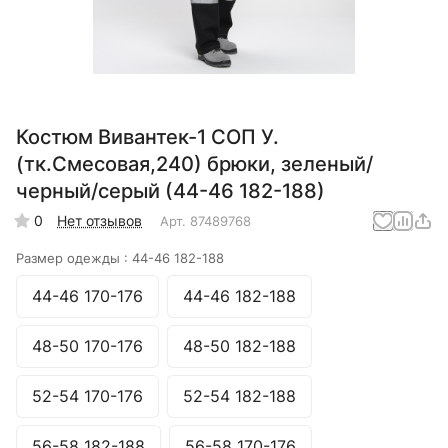
Костюм Вивантек-1 СОП У.
(тк.Смесовая,240) брюки, зеленый/
черный/серый (44-46 182-188)
0
Нет отзывов
Арт.
87489768
Размер одежды :
44-46 182-188
44-46 170-176
44-46 182-188
48-50 170-176
48-50 182-188
52-54 170-176
52-54 182-188
56-58 182-188
56-58 170-176