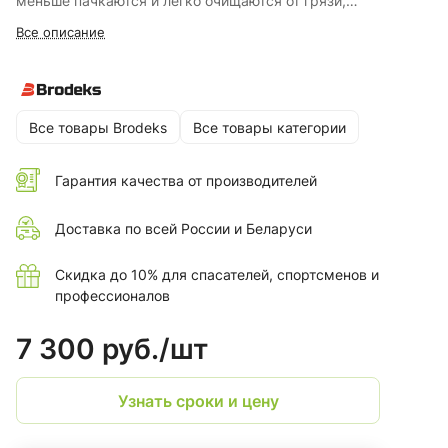
меньше пачкаются и легко очищаются от грязи,
выдерживая много циклов стирки. Брюки подойдут тем
Все описание
специалистам, кто работает летом на улице или в
помещениях в условиях сильных загрязнений и где важно
обозначить фигуру при помощи сигнальной спецодежды.
Все товары Brodeks
Все товары категории
Гарантия качества от производителей
Доставка по всей России и Беларуси
Скидка до 10% для спасателей, спортсменов и
профессионалов
7 300 руб./
шт
Узнать сроки и цену