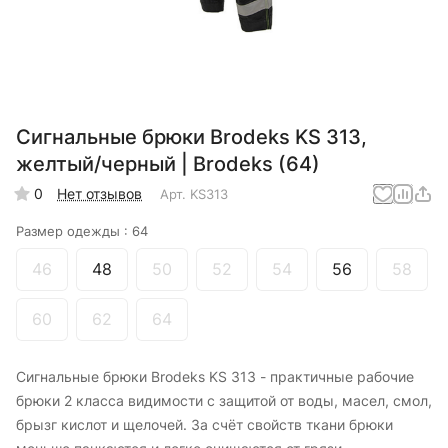
Сигнальные брюки Brodeks KS 313,
желтый/черный | Brodeks (64)
0
Нет отзывов
Арт.
KS313
Размер одежды :
64
46
48
50
52
54
56
58
60
62
64
Сигнальные брюки Brodeks KS 313 - практичные рабочие
брюки 2 класса видимости с защитой от воды, масел, смол,
брызг кислот и щелочей. За счёт свойств ткани брюки