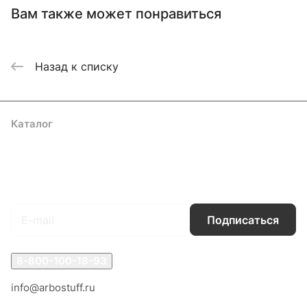
Вам также может понравиться
Назад к списку
Каталог
Акции
Бренды
Услуги
Блог
Условия оплаты
Условия доставки
Контакты
Магазины
Гарантия на товар
Документы
Оферта
Подписаться
на новости и акции
Подписаться
8-800-100-18-93
info@arbostuff.ru