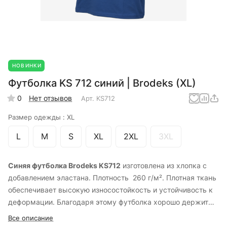
НОВИНКИ
Футболка KS 712 синий | Brodeks (XL)
0
Нет отзывов
Арт.
KS712
Размер одежды :
XL
L
M
S
XL
2XL
3XL
Синяя футболка Brodeks KS712
изготовлена из хлопка с
добавлением эластана. Плотность 260 г/м². Плотная ткань
обеспечивает высокую износостойкость и устойчивость к
деформации. Благодаря этому футболка хорошо держит
форму и остается комфортной при ежедневной носке.
Все описание
Модель представлена в размерах от S до 3XL