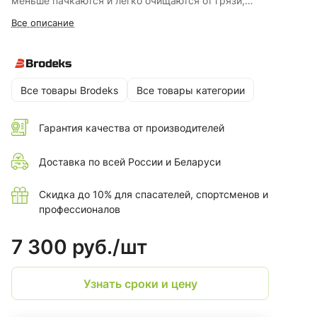
меньше пачкаются и легко очищаются от грязи,
выдерживая много циклов стирки. Брюки подойдут тем
Все описание
специалистам, кто работает летом на улице или в
помещениях в условиях сильных загрязнений и где важно
обозначить фигуру при помощи сигнальной спецодежды.
Все товары Brodeks
Все товары категории
Гарантия качества от производителей
Доставка по всей России и Беларуси
Скидка до 10% для спасателей, спортсменов и
профессионалов
7 300 руб./
шт
Узнать сроки и цену