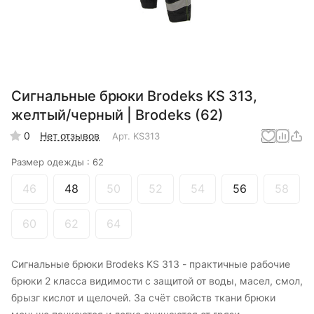
Сигнальные брюки Brodeks KS 313,
желтый/черный | Brodeks (62)
0
Нет отзывов
Арт.
KS313
Размер одежды :
62
46
48
50
52
54
56
58
60
62
64
Сигнальные брюки Brodeks KS 313 - практичные рабочие
брюки 2 класса видимости с защитой от воды, масел, смол,
брызг кислот и щелочей. За счёт свойств ткани брюки