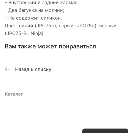
- Внутренний и задний карман;
- Два бегунка на молнии;
- Не содержит силикон.
Цвет: синий (JPC75b), серый (JPC75g), черный
(JPC75-BL Ninja)
Вам также может понравиться
Назад к списку
Каталог
Акции
Бренды
Услуги
Блог
Условия оплаты
Условия доставки
Контакты
Магазины
Гарантия на товар
Документы
Оферта
Подписаться
на новости и акции