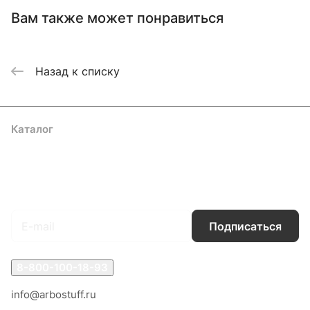
Вам также может понравиться
Назад к списку
Каталог
Акции
Бренды
Услуги
Блог
Условия оплаты
Условия доставки
Контакты
Магазины
Гарантия на товар
Документы
Оферта
Подписаться
на новости и акции
Подписаться
8-800-100-18-93
info@arbostuff.ru