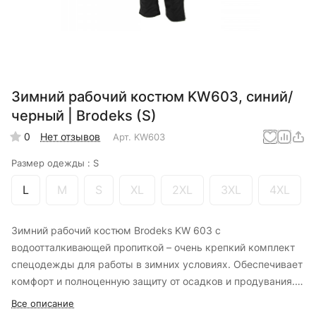
Зимний рабочий костюм KW603, синий/
черный | Brodeks (S)
0
Нет отзывов
Арт.
KW603
Размер одежды :
S
L
M
S
XL
2XL
3XL
4XL
Зимний рабочий костюм Brodeks KW 603 с
водоотталкивающей пропиткой – очень крепкий комплект
спецодежды для работы в зимних условиях. Обеспечивает
комфорт и полноценную защиту от осадков и продувания.
Удобен в ежедневной эксплуатации, так как устойчив к
Все описание
износу. Функционален для большинства специалистов,