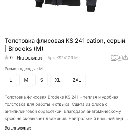
Толстовка флисовая KS 241 cation, серый
| Brodeks (M)
0
Нет отзывов
Арт.
KS241GR M
Размер одежды :
M
L
M
S
XL
2XL
Толстовка флисовая Brodeks KS 241 – тёплая и удобная
толстовка для работы и отдыха. Сшита из флиса с
антипилинговой обработкой. Благодаря анатомическому
крою не сковывает движения. Нейтральный внешний вид и
защитные качества материала позволяют использовать
Все описание
толстовку в качестве утепляющего слоя или верхней