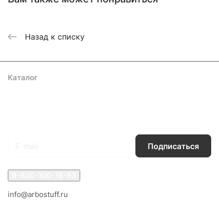
Назад к списку
Каталог
Акции
Бренды
Услуги
Блог
Условия оплаты
Условия доставки
Контакты
Магазины
Гарантия на товар
Документы
Оферта
Подписаться
на новости и акции
Подписаться
8-800-100-18-93
info@arbostuff.ru
г. Липецк, ул. Стаханова 8а.