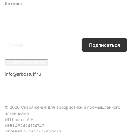
Каталог
Акции
Бренды
Услуги
Блог
Условия оплаты
Условия доставки
Контакты
Магазины
Гарантия на товар
Документы
Оферта
Подписаться
на новости и акции
Подписаться
8-800-100-18-93
info@arbostuff.ru
г. Липецк, ул. Стаханова 8а.
© 2026 Снаряжение для арбористики и промышленного
альпинизма
ИП Глотов А.Н.
ИНН 482424174743
ОГРНИП 313482424600012