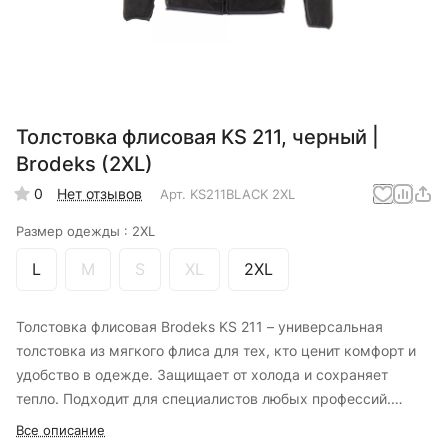
Толстовка флисовая KS 211, черный |
Brodeks (2XL)
0
Нет отзывов
Арт.
KS211BLACK 2XL
Размер одежды :
2XL
L
M
S
XL
2XL
Толстовка флисовая Brodeks KS 211 – универсальная
толстовка из мягкого флиса для тех, кто ценит комфорт и
удобство в одежде. Защищает от холода и сохраняет
тепло. Подходит для специалистов любых профессий.
Толстовку можно носить как на работу, так надевать для
Все описание
активного отдыха на природе. В зависимости от сезона это