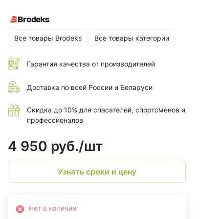
кроя и эластичности материала обеспечивает свободу
движений и высокий уровень комфорта. Универсальный
вариант для работы, города и отдыха на природе.
Все товары Brodeks
Все товары категории
Гарантия качества от производителей
Доставка по всей России и Беларуси
Скидка до 10% для спасателей, спортсменов и
профессионалов
4 950 руб./
шт
Узнать сроки и цену
Нет в наличии