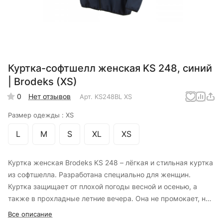
Куртка-софтшелл женская KS 248, синий
| Brodeks (XS)
0
Нет отзывов
Арт.
KS248BL XS
Размер одежды :
XS
L
M
S
XL
XS
Куртка женская Brodeks KS 248 – лёгкая и стильная куртка
из софтшелла. Разработана специально для женщин.
Куртка защищает от плохой погоды весной и осенью, а
также в прохладные летние вечера. Она не промокает, не
продувается. Благодаря высокой воздухопроницаемости
Все описание
создаётся приятный микроклимат. А за счёт продуманного