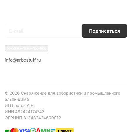
Гарантия на товар
Документы
Оферта
Подписаться
на новости и акции
Подписаться
8-800-100-18-93
info@arbostuff.ru
г. Липецк, ул. Стаханова 8а.
© 2026 Снаряжение для арбористики и промышленного
альпинизма
ИП Глотов А.Н.
ИНН 482424174743
ОГРНИП 313482424600012