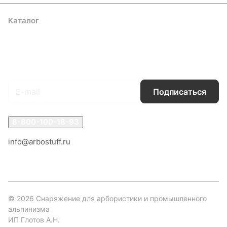
Каталог
Акции
Бренды
Услуги
Блог
Условия оплаты
Условия доставки
Контакты
Магазины
Гарантия на товар
Документы
Оферта
Подписаться
на новости и акции
Подписаться
8-800-100-18-93
info@arbostuff.ru
г. Липецк, ул. Стаханова 8а.
© 2026 Снаряжение для арбористики и промышленного
альпинизма
ИП Глотов А.Н.