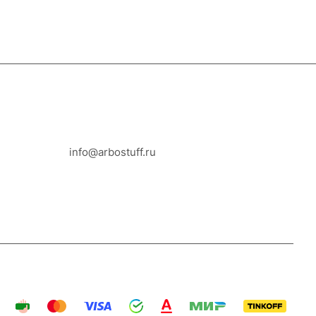
8-800-100-18-93
info@arbostuff.ru
г. Липецк, ул. Стаханова 8а.