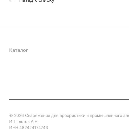
Каталог
Акции
Бренды
Услуги
Блог
Условия оплаты
Ус
Гарантия на товар
Документы
Оферта
© 2026 Снаряжение для арбористики и промышленного ал
ИП Глотов А.Н.
ИНН 482424174743