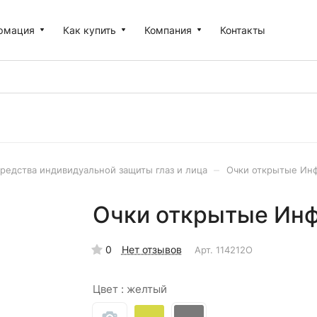
рмация
Как купить
Компания
Контакты
–
редства индивидуальной защиты глаз и лица
Очки открытые Инф
Очки открытые Инф
0
Нет отзывов
Арт.
114212О
Цвет :
желтый