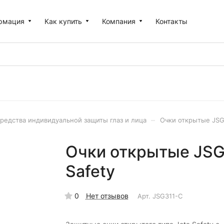
рмация
Как купить
Компания
Контакты
–
редства индивидуальной защиты глаз и лица
Очки открытые JSG31
Очки открытые JSG31
Safety
0
Нет отзывов
Арт.
JSG311-C