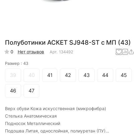
Полуботинки АСКЕТ SJ948-ST с МП (43)
0
Нет отзывов
Арт.
134492
Размер :
43
39
40
41
42
43
44
45
46
47
Верх обуви Кожа искусственная (микрофибра)
Стелька Анатомическая
Подносок Металлический
Подошва Литая, однослойная, полиуретан (ПУ)
Цвет Черный