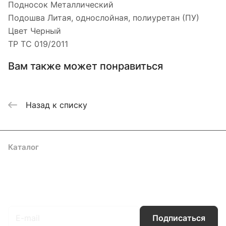
Подносок Металлический
Подошва Литая, однослойная, полиуретан (ПУ)
Цвет Черный
ТР ТС 019/2011
Вам также может понравиться
Назад к списку
Каталог
Акции
Бренды
Услуги
Блог
Условия оплаты
Условия доставки
Контакты
Магазины
Гарантия на товар
Документы
Оферта
Подписаться
на новости и акции
Подписаться