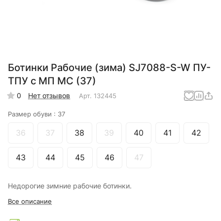
Ботинки Рабочие (зима) SJ7088-S-W ПУ-
ТПУ с МП МС (37)
0
Нет отзывов
Арт.
132445
Размер обуви :
37
36
37
38
39
40
41
42
43
44
45
46
47
Недорогие зимние рабочие ботинки.
Все описание