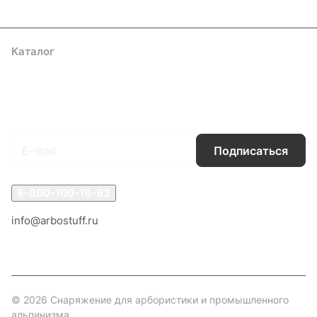
Каталог
Акции
Бренды
Услуги
Блог
Условия оплаты
Условия доставки
Контакты
Магазины
Гарантия на товар
Документы
Оферта
Подписаться
на новости и акции
Подписаться
8-800-100-18-93
info@arbostuff.ru
г. Липецк, ул. Стаханова 8а.
© 2026 Снаряжение для арбористики и промышленного
альпинизма