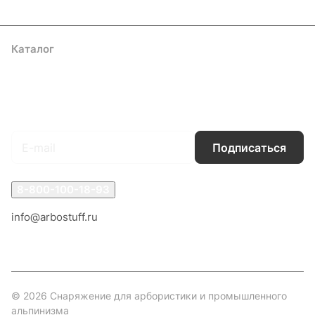
Каталог
Акции
Бренды
Услуги
Блог
Условия оплаты
Условия доставки
Контакты
Магазины
Гарантия на товар
Документы
Оферта
Подписаться
на новости и акции
Подписаться
8-800-100-18-93
info@arbostuff.ru
г. Липецк, ул. Стаханова 8а.
© 2026 Снаряжение для арбористики и промышленного
альпинизма