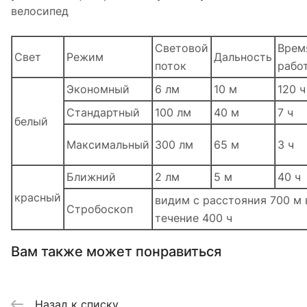
велосипед
Световой
Врем
Свет
Режим
Дальность
поток
рабо
Экономный
6 лм
10 м
120 ч
Стандартный
100 лм
40 м
7 ч
белый
Максимальный
300 лм
65 м
3 ч
Ближний
2 лм
5 м
40 ч
красный
видим с расстояния 700 м 
Стробоскоп
течение 400 ч
Вам также может понравиться
Назад к списку