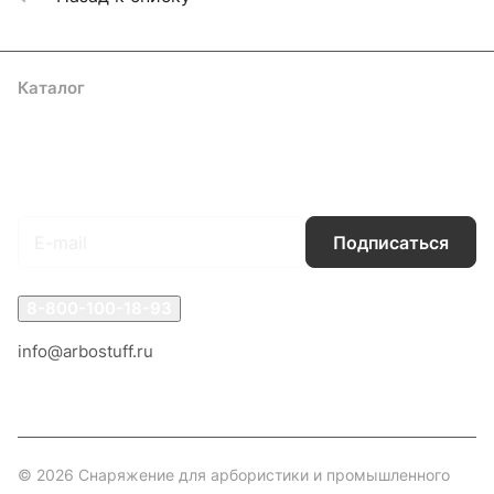
Каталог
Акции
Бренды
Услуги
Блог
Условия оплаты
Условия доставки
Контакты
Магазины
Гарантия на товар
Документы
Оферта
Подписаться
на новости и акции
Подписаться
8-800-100-18-93
info@arbostuff.ru
г. Липецк, ул. Стаханова 8а.
© 2026 Снаряжение для арбористики и промышленного