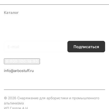
Каталог
Акции
Бренды
Услуги
Блог
Условия оплаты
Условия доставки
Контакты
Магазины
Гарантия на товар
Документы
Оферта
Подписаться
на новости и акции
Подписаться
8-800-100-18-93
info@arbostuff.ru
г. Липецк, ул. Стаханова 8а.
© 2026 Снаряжение для арбористики и промышленного
альпинизма
ИП Глотов А.Н.