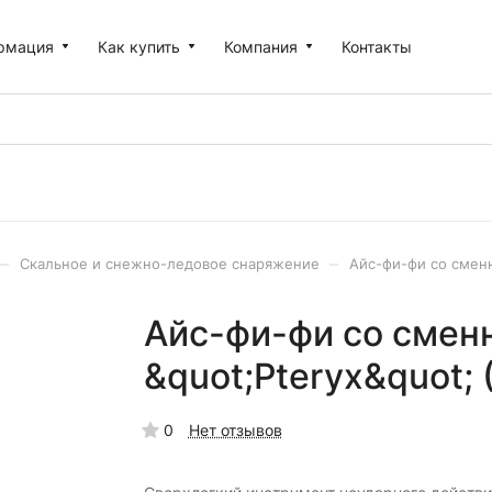
рмация
Как купить
Компания
Контакты
–
–
Скальное и снежно-ледовое снаряжение
Айс-фи-фи со сменн
Айс-фи-фи со сме
&quot;Pteryx&quot; (
0
Нет отзывов