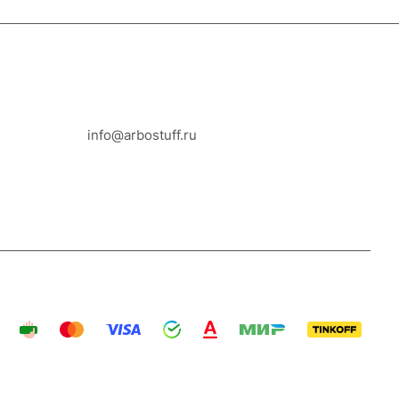
8-800-100-18-93
info@arbostuff.ru
г. Липецк, ул. Стаханова 8а.