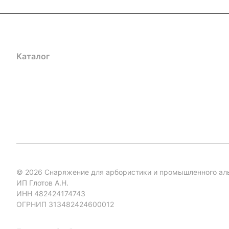
Каталог
Акции
Бренды
Услуги
Блог
Условия оплаты
Ус
Гарантия на товар
Документы
Оферта
© 2026 Снаряжение для арбористики и промышленного ал
ИП Глотов А.Н.
ИНН 482424174743
ОГРНИП 313482424600012