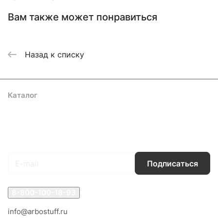
Вам также может понравиться
Назад к списку
Каталог
Акции
Бренды
Услуги
Блог
Условия оплаты
Условия доставки
Контакты
Магазины
Гарантия на товар
Документы
Оферта
Подписаться
на новости и акции
Подписаться
8-800-100-18-93
info@arbostuff.ru