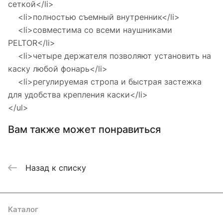
сеткой</li>
<li>полностью съемный внутренник</li>
<li>совместима со всеми наушниками
PELTOR</li>
<li>четыре держателя позволяют установить на
каску любой фонарь</li>
<li>регулируемая стропа и быстрая застежка
для удобства крепления каски</li>
</ul>
Вам также может понравиться
Назад к списку
Каталог
Акции
Бренды
Услуги
Блог
Условия оплаты
Условия доставки
Контакты
Магазины