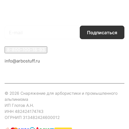
Гарантия на товар
Документы
Оферта
Подписаться
на новости и акции
Подписаться
8-800-100-18-93
info@arbostuff.ru
г. Липецк, ул. Стаханова 8а.
© 2026 Снаряжение для арбористики и промышленного
альпинизма
ИП Глотов А.Н.
ИНН 482424174743
ОГРНИП 313482424600012