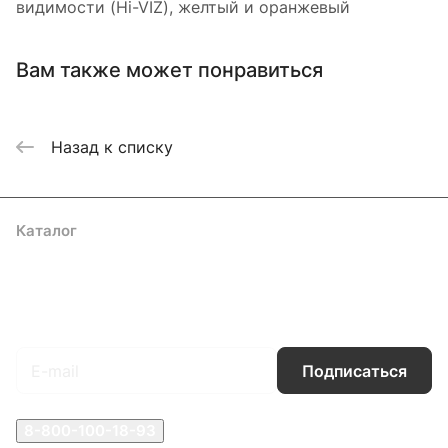
видимости (Hi-VIZ), желтый и оранжевый
Вам также может понравиться
Назад к списку
Каталог
Акции
Бренды
Услуги
Блог
Условия оплаты
Условия доставки
Контакты
Магазины
Гарантия на товар
Документы
Оферта
Подписаться
на новости и акции
Подписаться
8-800-100-18-93