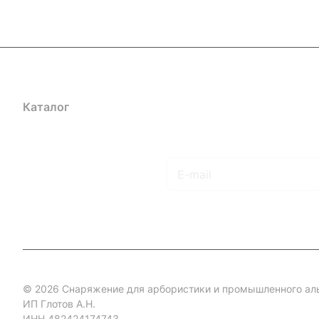
Каталог
Акции
Бренды
Услуги
Блог
Условия оплаты
Ус
Гарантия на товар
Документы
Оферта
Подписаться
на новости и акции
© 2026 Снаряжение для арбористики и промышленного ал
ИП Глотов А.Н.
ИНН 482424174743