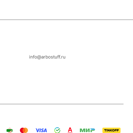
8-800-100-18-93
info@arbostuff.ru
г. Липецк, ул. Стаханова 8а.