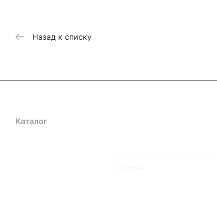
Назад к списку
Каталог
Акции
Бренды
Услуги
Блог
Условия оплаты
Ус
Гарантия на товар
Документы
Оферта
Подписаться
на новости и акции