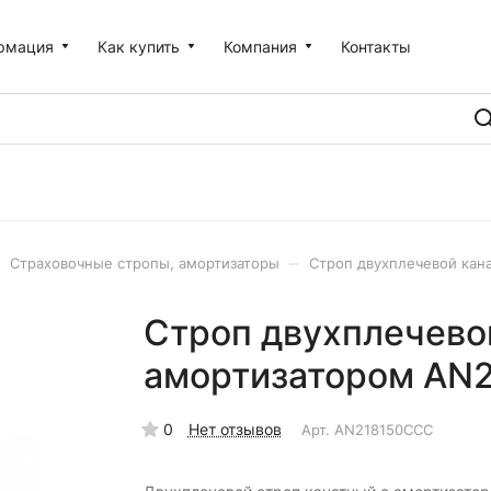
рмация
Как купить
Компания
Контакты
–
Страховочные стропы, амортизаторы
Строп двухплечевой кана
Строп двухплечево
амортизатором AN2
0
Нет отзывов
Арт.
AN218150CCC