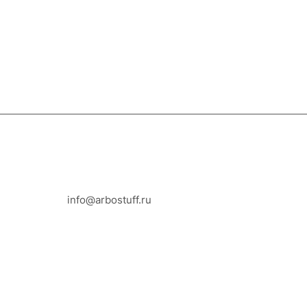
8-800-100-18-93
info@arbostuff.ru
г. Липецк, ул. Стаханова 8а.