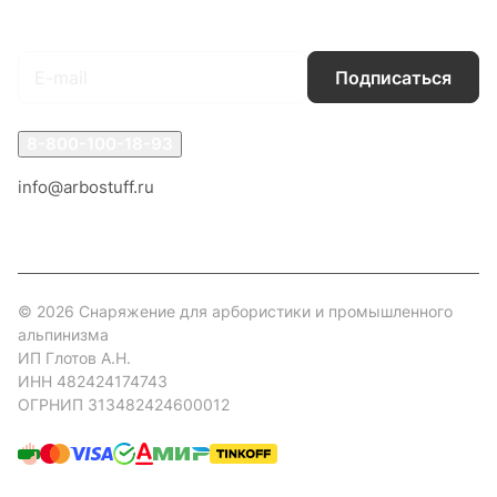
Подписаться
на новости и акции
Подписаться
8-800-100-18-93
info@arbostuff.ru
г. Липецк, ул. Стаханова 8а.
© 2026 Снаряжение для арбористики и промышленного
альпинизма
ИП Глотов А.Н.
ИНН 482424174743
ОГРНИП 313482424600012