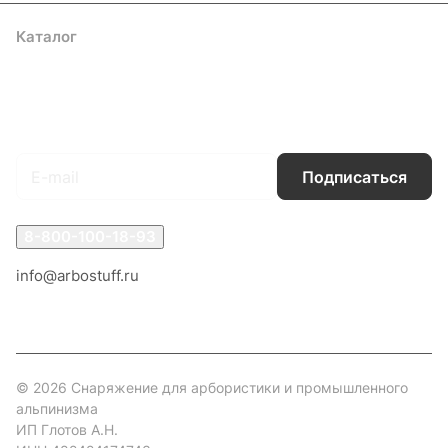
Каталог
Акции
Бренды
Услуги
Блог
Условия оплаты
Условия доставки
Контакты
Магазины
Гарантия на товар
Документы
Оферта
Подписаться
на новости и акции
Подписаться
8-800-100-18-93
info@arbostuff.ru
г. Липецк, ул. Стаханова 8а.
© 2026 Снаряжение для арбористики и промышленного
альпинизма
ИП Глотов А.Н.