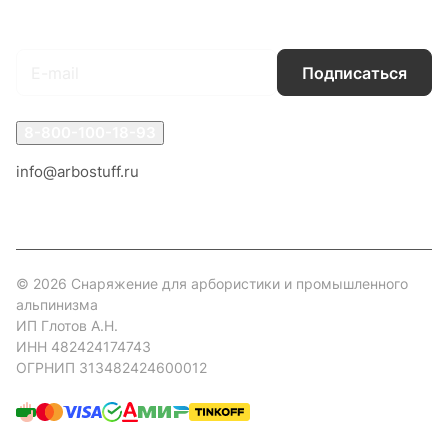
Подписаться
на новости и акции
Подписаться
8-800-100-18-93
info@arbostuff.ru
г. Липецк, ул. Стаханова 8а.
© 2026 Снаряжение для арбористики и промышленного
альпинизма
ИП Глотов А.Н.
ИНН 482424174743
ОГРНИП 313482424600012