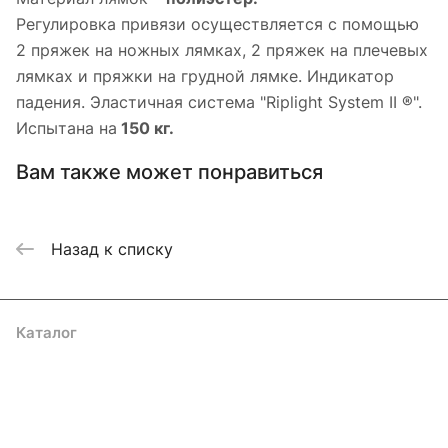
Регулировка привязи осуществляется с помощью
2 пряжек на ножных лямках, 2 пряжек на плечевых
лямках и пряжки на грудной лямке. Индикатор
падения. Эластичная система "Riplight System II ®".
Испытана на
1
50 кг.
Вам также может понравиться
Назад к списку
Каталог
Акции
Бренды
Услуги
Блог
Условия оплаты
Условия доставки
Контакты
Магазины
Гарантия на товар
Документы
Оферта
Подписаться
на новости и акции