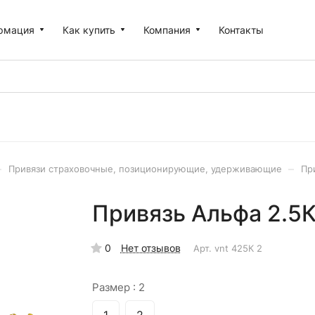
рмация
Как купить
Компания
Контакты
–
–
Привязи страховочные, позиционирующие, удерживающие
Пр
Привязь Альфа 2.5К 
0
Нет отзывов
Арт.
vnt 425К 2
Размер :
2