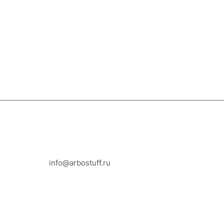
8-800-100-18-93
info@arbostuff.ru
г. Липецк, ул. Стаханова 8а.