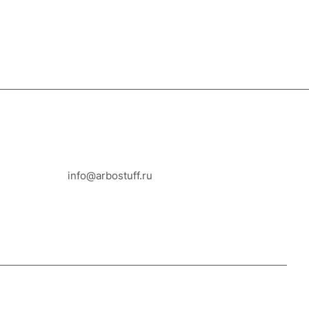
8-800-100-18-93
info@arbostuff.ru
г. Липецк, ул. Стаханова 8а.