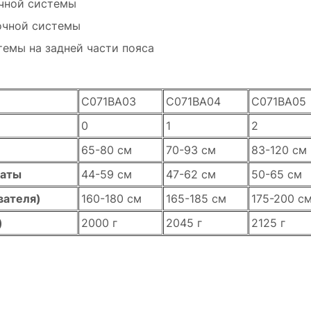
очной системы
очной системы
емы на задней части пояса
C071BA03
C071BA04
C071BA05
0
1
2
65-80 см
70-93 см
83-120 см
ваты
44-59 см
47-62 см
50-65 см
вателя)
160-180 см
165-185 см
175-200 с
)
2000 г
2045 г
2125 г