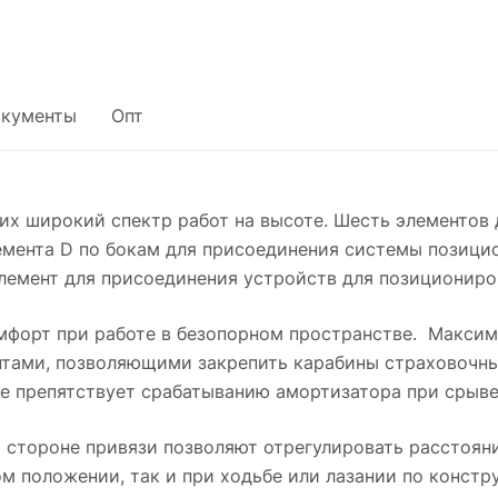
кументы
Опт
их широкий спектр работ на высоте. Шесть элементов 
емента D по бокам для присоединения системы позици
лемент для присоединения устройств для позициониров
форт при работе в безопорном пространстве. Максима
тами, позволяющими закрепить карабины страховочных
не препятствует срабатыванию амортизатора при срыве
стороне привязи позволяют отрегулировать расстояние
ом положении, так и при ходьбе или лазании по констр