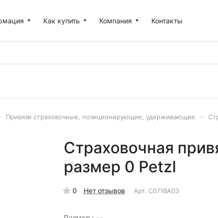
рмация
Как купить
Компания
Контакты
–
–
Привязи страховочные, позиционирующие, удерживающие
Ст
Страховочная прив
размер 0 Petzl
0
Нет отзывов
Арт.
C071BA03
Размер :
—