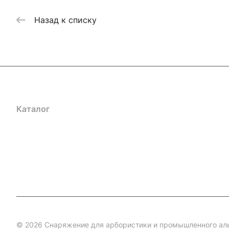
Назад к списку
Каталог
Акции
Бренды
Услуги
Блог
Условия оплаты
Ус
Гарантия на товар
Документы
Оферта
© 2026 Снаряжение для арбористики и промышленного ал