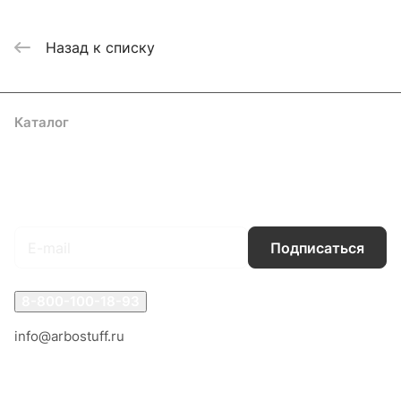
Назад к списку
Каталог
Акции
Бренды
Услуги
Блог
Условия оплаты
Условия доставки
Контакты
Магазины
Гарантия на товар
Документы
Оферта
Подписаться
на новости и акции
Подписаться
8-800-100-18-93
info@arbostuff.ru
г. Липецк, ул. Стаханова 8а.