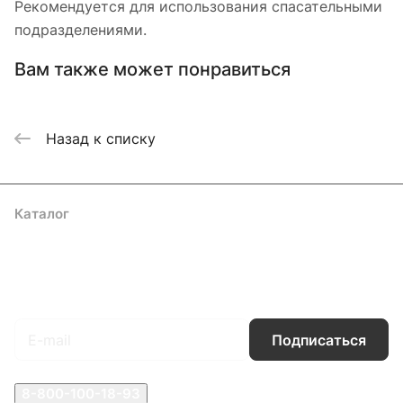
Рекомендуется для использования спасательными
подразделениями.
Вам также может понравиться
Назад к списку
Каталог
Акции
Бренды
Услуги
Блог
Условия оплаты
Условия доставки
Контакты
Магазины
Гарантия на товар
Документы
Оферта
Подписаться
на новости и акции
Подписаться
8-800-100-18-93