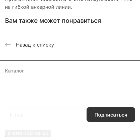
на гибкой анкерной линии.
Вам также может понравиться
Назад к списку
Каталог
Акции
Бренды
Услуги
Блог
Условия оплаты
Условия доставки
Контакты
Магазины
Гарантия на товар
Документы
Оферта
Подписаться
на новости и акции
Подписаться
8-800-100-18-93