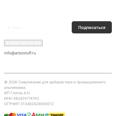
Гарантия на товар
Документы
Оферта
Подписаться
на новости и акции
Подписаться
8-800-100-18-93
info@arbostuff.ru
г. Липецк, ул. Стаханова 8а.
© 2026 Снаряжение для арбористики и промышленного
альпинизма
ИП Глотов А.Н.
ИНН 482424174743
ОГРНИП 313482424600012