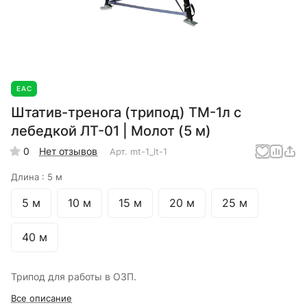
EAC
Штатив-тренога (трипод) ТМ-1л с
лебедкой ЛТ-01 | Молот (5 м)
0
Нет отзывов
Арт.
mt-1_lt-1
Длина :
5 м
5 м
10 м
15 м
20 м
25 м
40 м
Трипод для работы в ОЗП.
Все описание