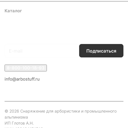
Каталог
Акции
Бренды
Услуги
Блог
Условия оплаты
Условия доставки
Контакты
Магазины
Гарантия на товар
Документы
Оферта
Подписаться
на новости и акции
Подписаться
8-800-100-18-93
info@arbostuff.ru
г. Липецк, ул. Стаханова 8а.
© 2026 Снаряжение для арбористики и промышленного
альпинизма
ИП Глотов А.Н.